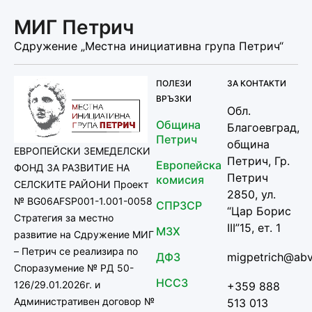
МИГ Петрич
Сдружение „Местна инициативна група Петрич“
ПОЛЕЗИ
ЗА КОНТАКТИ
ВРЪЗКИ
Обл.
Община
Благоевград,
Петрич
община
ЕВРОПЕЙСКИ ЗЕМЕДЕЛСКИ
Петрич, Гр.
Европейска
ФОНД ЗА РАЗВИТИЕ НА
Петрич
комисия
СЕЛСКИТЕ РАЙОНИ Проект
2850, ул.
№ BG06AFSP001-1.001-0058
СПРЗСР
“Цар Борис
Стратегия за местно
III”15, ет. 1
МЗХ
развитие на Сдружение МИГ
– Петрич се реализира по
ДФЗ
migpetrich@abv
Споразумение № РД 50-
НССЗ
126/29.01.2026г. и
+359 888
Административен договор №
513 013