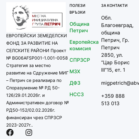
ПОЛЕЗИ
ЗА КОНТАКТИ
ВРЪЗКИ
Обл.
Община
Благоевград,
Петрич
община
ЕВРОПЕЙСКИ ЗЕМЕДЕЛСКИ
Петрич, Гр.
Европейска
ФОНД ЗА РАЗВИТИЕ НА
Петрич
комисия
СЕЛСКИТЕ РАЙОНИ Проект
2850, ул.
№ BG06AFSP001-1.001-0058
СПРЗСР
“Цар Борис
Стратегия за местно
III”15, ет. 1
МЗХ
развитие на Сдружение МИГ
– Петрич се реализира по
ДФЗ
migpetrich@abv
Споразумение № РД 50-
НССЗ
126/29.01.2026г. и
+359 888
Административен договор №
513 013
РД50-152/02.02.2026г.
финансиран чрез СПРЗСР
2023-2027г..