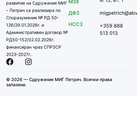
III”15, ет. 1
МЗХ
развитие на Сдружение МИГ
– Петрич се реализира по
ДФЗ
migpetrich@abv
Споразумение № РД 50-
НССЗ
126/29.01.2026г. и
+359 888
Административен договор №
513 013
РД50-152/02.02.2026г.
финансиран чрез СПРЗСР
2023-2027г..
© 2026 — Сдружение МИГ Петрич. Всички права
запазени.