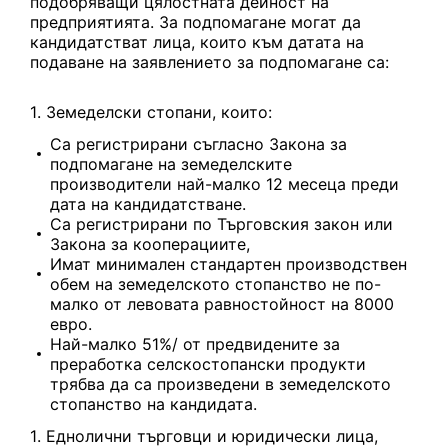
подобряващи цялостната дейност на
предприятията. За подпомагане могат да
кандидатстват лица, които към датата на
подаване на заявлението за подпомагане са:
Земеделски стопани, които:
Са регистрирани съгласно Закона за
подпомагане на земеделските
производители най-малко 12 месеца преди
дата на кандидатстване.
Са регистрирани по Търговския закон или
Закона за кооперациите,
Имат минимален стандартен производствен
обем на земеделското стопанство не по-
малко от левовата равностойност на 8000
евро.
Най-малко 51%/ от предвидените за
преработка селскостопански продукти
трябва да са произведени в земеделското
стопанство на кандидата.
Еднолични търговци и юридически лица,