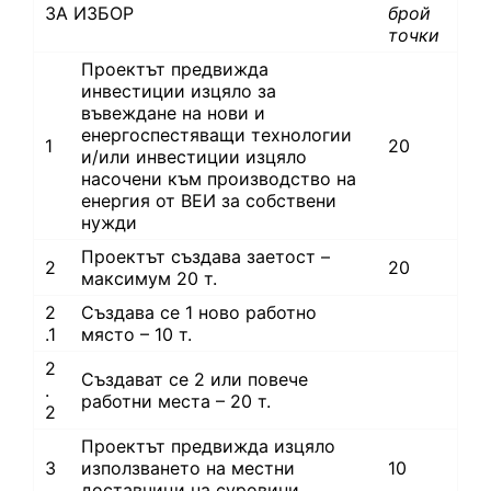
ЗА ИЗБОР
брой
точки
Проектът предвижда
инвестиции изцяло за
въвеждане на нови и
енергоспестяващи технологии
1
20
и/или инвестиции изцяло
насочени към производство на
енергия от ВЕИ за собствени
нужди
Проектът създава заетост –
2
20
максимум 20 т.
2
Създава се 1 ново работно
.1
място – 10 т.
2
Създават се 2 или повече
.
работни места – 20 т.
2
Проектът предвижда изцяло
3
използването на местни
10
доставчици на суровини