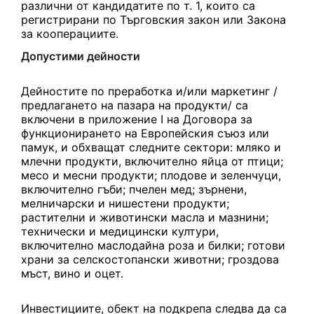
различни от кандидатите по т. 1, които са
регистрирани по Търговския закон или Закона
за кооперациите.
Допустими дейности
Дейностите по преработка и/или маркетинг /
предлагането на пазара на продукти/ са
включени в приложение I на Договора за
функционирането на Европейския съюз или
памук, и обхващат следните сектори: мляко и
млечни продукти, включително яйца от птици;
месо и месни продукти; плодове и зеленчуци,
включително гъби; пчелен мед; зърнени,
мелничарски и нишестени продукти;
растителни и животински масла и мазнини;
технически и медицински култури,
включително маслодайна роза и билки; готови
храни за селскостопански животни; гроздова
мъст, вино и оцет.
Инвестициите, обект на подкрепа следва да са